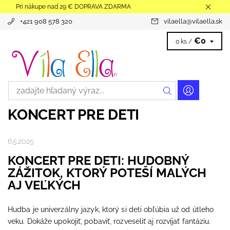
Pri nákupe nad 29 € DOPRAVA ZDARMA
+421 908 578 320
vilaella
@
vilaella.sk
€0
0 ks /
KONCERT PRE DETI
6.5.2025
KONCERT PRE DETI: HUDOBNÝ
ZÁŽITOK, KTORÝ POTEŠÍ MALÝCH
AJ VEĽKÝCH
Hudba je univerzálny jazyk, ktorý si deti obľúbia už od útleho
veku. Dokáže upokojiť, pobaviť, rozveseliť aj rozvíjať fantáziu.