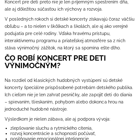
Koncert pre deti preto nie je len príjemným spestrením dňa,
ale aj dôležitou súčasťou ich výchovy a rozvoja.
V posledných rokoch si detské koncerty získavajú čoraz väčšiu
obľubu – a to nielen v škôlkach a školách, ale aj ako verejné
podujatia pre celé rodiny. Vďaka hravému prístupu,
interaktívnemu programu a priateľskej atmosfére sa z nich
stáva výnimočný zážitok, na ktorý sa spomína ešte dlho.
ČO ROBÍ KONCERT PRE DETI
VÝNIMOČNÝM?
Na rozdiel od klasických hudobných vystúpení sú detské
koncerty špeciálne prispôsobené potrebám detského publika.
Ich cieľom nie je len zahrať pesničky, ale zapojiť deti do diania
– spievaním, tlieskaním, pohybom alebo dokonca hrou na
jednoduché hudobné nástroje.
Výsledkom je nielen zábava, ale aj podpora vývoja:
zlepšovanie sluchu a rytmického cítenia,
rozvoj koncentrácie a schopnosti počúvať,
posilňovanie emocionálnej inteligencie,