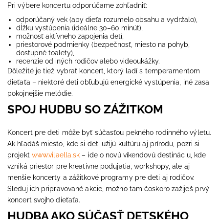
Pri výbere koncertu odporúčame zohľadniť:
odporúčaný vek (aby dieťa rozumelo obsahu a vydržalo),
dĺžku vystúpenia (ideálne 30–60 minút),
možnosť aktívneho zapojenia detí,
priestorové podmienky (bezpečnosť, miesto na pohyb,
dostupné toalety),
recenzie od iných rodičov alebo videoukážky.
Dôležité je tiež vybrať koncert, ktorý ladí s temperamentom
dieťaťa – niektoré deti obľubujú energické vystúpenia, iné zasa
pokojnejšie melódie.
SPOJ HUDBU SO ZÁŽITKOM
Koncert pre deti môže byť súčasťou pekného rodinného výletu.
Ak hľadáš miesto, kde si deti užijú kultúru aj prírodu, pozri si
projekt
www.vilaella.sk
– ide o novú víkendovú destináciu, kde
vzniká priestor pre kreatívne podujatia, workshopy, ale aj
menšie koncerty a zážitkové programy pre deti aj rodičov.
Sleduj ich pripravované akcie, možno tam čoskoro zažiješ prvý
koncert svojho dieťaťa.
HUDBA AKO SÚČASŤ DETSKÉHO