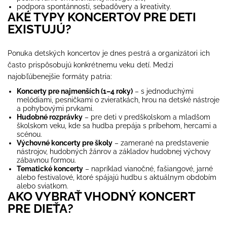
podpora spontánnosti, sebadôvery a kreativity.
AKÉ TYPY KONCERTOV PRE DETI
EXISTUJÚ?
Ponuka detských koncertov je dnes pestrá a organizátori ich
často prispôsobujú konkrétnemu veku detí. Medzi
najobľúbenejšie formáty patria:
Koncerty pre najmenších (1–4 roky)
– s jednoduchými
melódiami, pesničkami o zvieratkách, hrou na detské nástroje
a pohybovými prvkami.
Hudobné rozprávky
– pre deti v predškolskom a mladšom
školskom veku, kde sa hudba prepája s príbehom, hercami a
scénou.
Výchovné koncerty pre školy
– zamerané na predstavenie
nástrojov, hudobných žánrov a základov hudobnej výchovy
zábavnou formou.
Tematické koncerty
– napríklad vianočné, fašiangové, jarné
alebo festivalové, ktoré spájajú hudbu s aktuálnym obdobím
alebo sviatkom.
AKO VYBRAŤ VHODNÝ KONCERT
PRE DIEŤA?