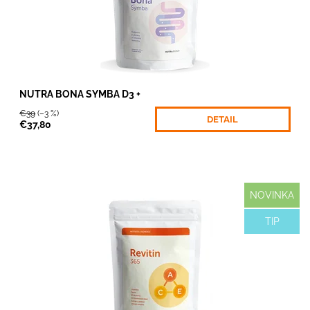
Dostupnosť:
Skladom
Kód:
008/COK
Značka:
DAGAZ s.r.o
NUTRA BONA SYMBA D3 +
€39
(–3 %)
DETAIL
€37,80
NOVINKA
Na základe osobných skúseností s úžasnými produktami
TIP
spoločnosti NUTRABONA, ktoré užíva celá naša rodina a
moje detičky už vyše 25 rokov, som sa rozhodla dva z
týchto produktov na posilnenie zdravia a imunity vás a
vašich detičiek predstaviť aj...
Dostupnosť:
Skladom
Kód:
700/GRE
Značka:
NUTRABONA