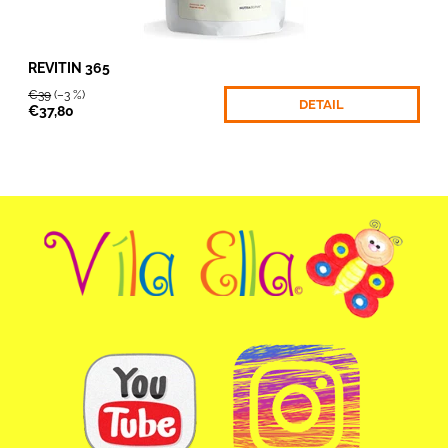
REVITIN 365
€39
(–3 %)
DETAIL
€37,80